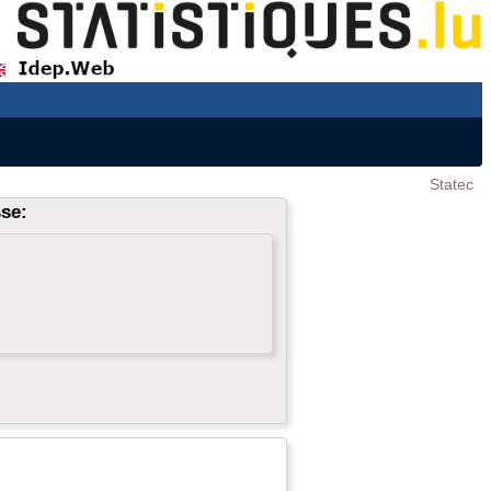
Statec
sse: