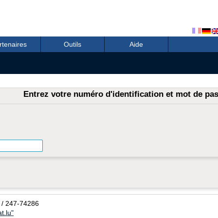
rtenaires
Outils
Aide
Entrez votre numéro d'identification et mot de pa
 / 247-74286
t.lu"